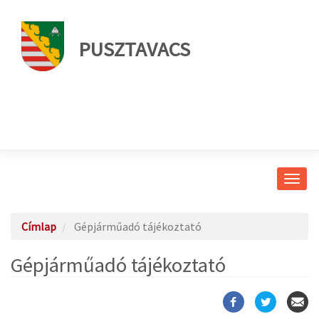
PUSZTAVACS
Navig
átkap
Címlap
Gépjárműadó tájékoztató
Gépjárműadó tájékoztató