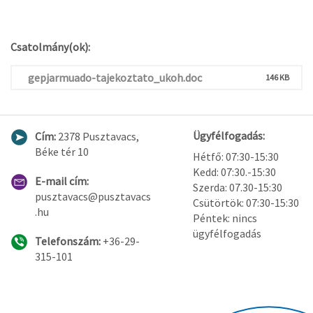
Csatolmány(ok):
gepjarmuado-tajekoztato_ukoh.doc
146 KB
Ügyfélfogadás:
Cím:
2378 Pusztavacs,
Béke tér 10
Hétfő: 07:30-15:30
Kedd: 07:30.-15:30
E-mail cím:
Szerda: 07.30-15:30
pusztavacs@pusztavacs
Csütörtök: 07:30-15:30
.hu
Péntek: nincs
ügyfélfogadás
Telefonszám:
+36-29-
315-101