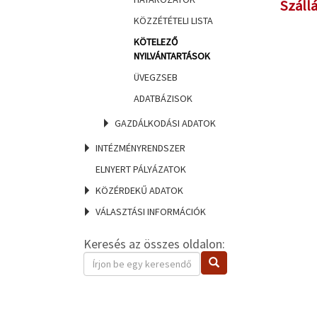
Száll
KÖZZÉTÉTELI LISTA
KÖTELEZŐ
NYILVÁNTARTÁSOK
ÜVEGZSEB
ADATBÁZISOK
GAZDÁLKODÁSI ADATOK
INTÉZMÉNYRENDSZER
ELNYERT PÁLYÁZATOK
KÖZÉRDEKŰ ADATOK
VÁLASZTÁSI INFORMÁCIÓK
Keresés az összes oldalon:
Keresendő
Keresés
kifejezés