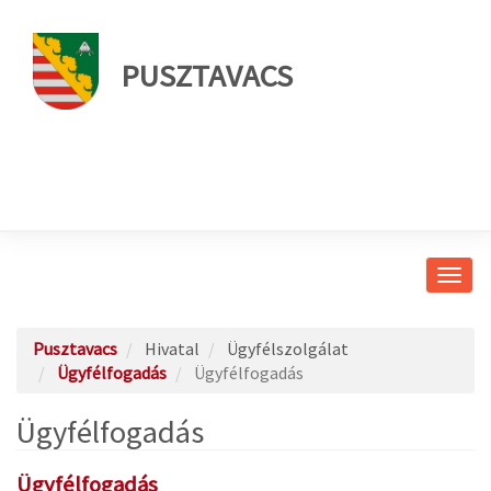
PUSZTAVACS
Navig
átkap
Pusztavacs
Hivatal
Ügyfélszolgálat
Ügyfélfogadás
Ügyfélfogadás
Ügyfélfogadás
Ügyfélfogadás