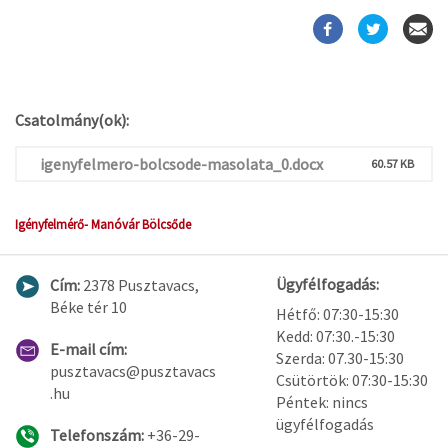
Csatolmány(ok):
igenyfelmero-bolcsode-masolata_0.docx
60.57 KB
Igényfelmérő- Manóvár Bölcsőde
Ügyfélfogadás:
Cím:
2378 Pusztavacs,
Béke tér 10
Hétfő: 07:30-15:30
Kedd: 07:30.-15:30
E-mail cím:
Szerda: 07.30-15:30
pusztavacs@pusztavacs
Csütörtök: 07:30-15:30
.hu
Péntek: nincs
ügyfélfogadás
Telefonszám:
+36-29-