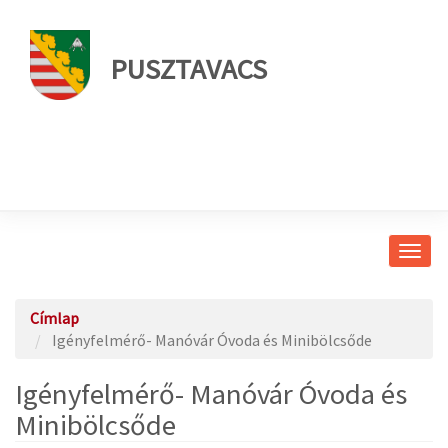
PUSZTAVACS
Navig
átkap
Címlap
Igényfelmérő- Manóvár Óvoda és Minibölcsőde
Igényfelmérő- Manóvár Óvoda és
Minibölcsőde