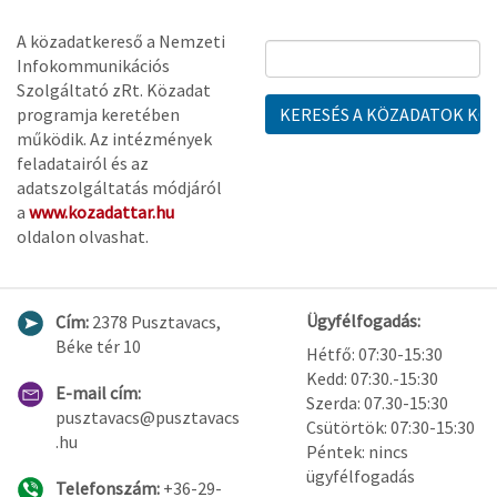
A közadatkereső a Nemzeti
Infokommunikációs
Szolgáltató zRt. Közadat
programja keretében
működik. Az intézmények
feladatairól és az
adatszolgáltatás módjáról
a
www.kozadattar.hu
oldalon olvashat.
Ügyfélfogadás:
Cím:
2378 Pusztavacs,
Béke tér 10
Hétfő: 07:30-15:30
Kedd: 07:30.-15:30
E-mail cím:
Szerda: 07.30-15:30
pusztavacs@pusztavacs
Csütörtök: 07:30-15:30
.hu
Péntek: nincs
ügyfélfogadás
Telefonszám:
+36-29-