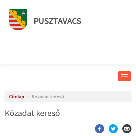
PUSZTAVACS
Navig
átkap
Címlap
Közadat kereső
Közadat kereső