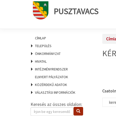
PUSZTAVACS
CÍMLAP
Címl
TELEPÜLÉS
KÉR
ÖNKORMÁNYZAT
HIVATAL
INTÉZMÉNYRENDSZER
ELNYERT PÁLYÁZATOK
KÖZÉRDEKŰ ADATOK
Csatolm
VÁLASZTÁSI INFORMÁCIÓK
ker
Keresés az összes oldalon:
Keresendő
Keresés
kifejezés