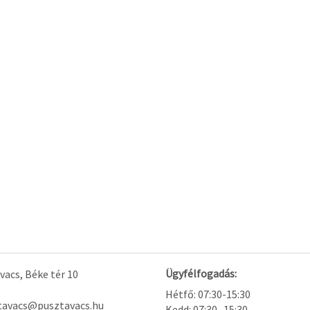
Ügyfélfogadás:
acs, Béke tér 10
Hétfő: 07:30-15:30
tavacs@pusztavacs.hu
Kedd: 07:30.-15:30