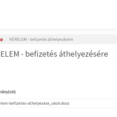
ap
KÉRELEM - befizetés áthelyezésére
ELEM - befizetés áthelyezésére
ány(ok):
elem-befizetes-athelyezese_ukoh.docx