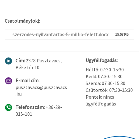
Csatolmány(ok):
szerzodes-nyilvantartas-5-millio-felett.docx
15.57 KB
Ügyfélfogadás:
Cím:
2378 Pusztavacs,
Béke tér 10
Hétfő: 07:30-15:30
Kedd: 07:30.-15:30
E-mail cím:
Szerda: 07.30-15:30
pusztavacs@pusztavacs
Csütörtök: 07:30-15:30
.hu
Péntek: nincs
ügyfélfogadás
Telefonszám:
+36-29-
315-101